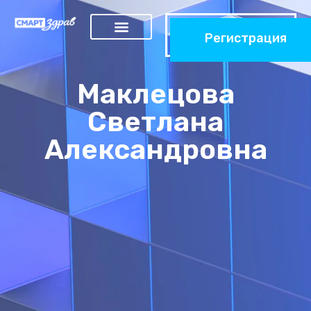
Регистрация
Маклецова
Светлана
Александровна