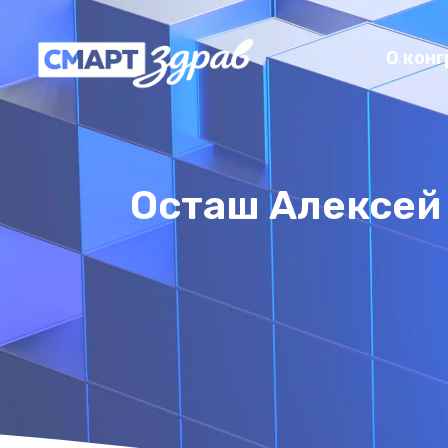
О конг
Осташ Алексей