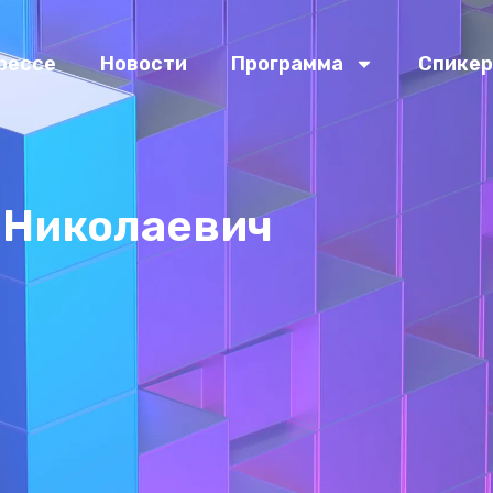
рессе
Новости
Программа
Спике
 Николаевич