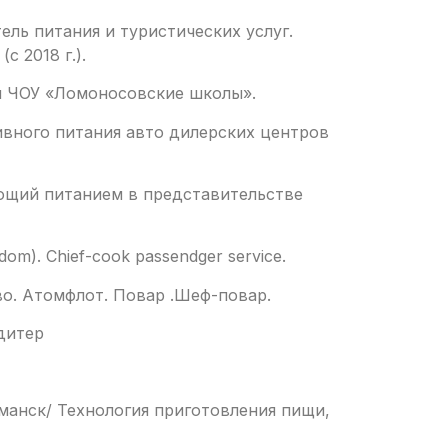
ь питания и туристических услуг.
 2018 г.).
я ЧОУ «Ломоносовские школы».
ивного питания авто дилерских центров
ющий питанием в представительстве
dom). Chief-cook passendger service.
. Атомфлот. Повар .Шеф-повар.
дитер
манск/ Технология приготовления пищи,