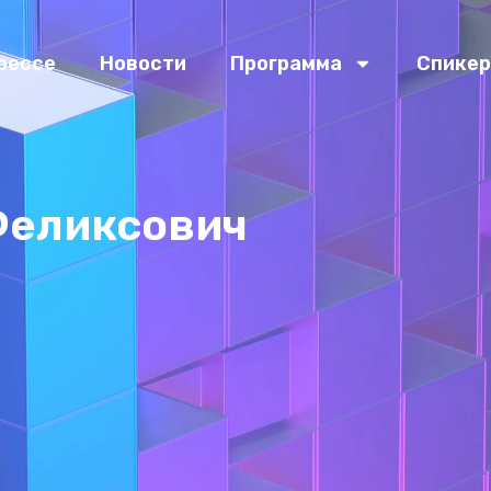
рессе
Новости
Программа
Спике
Феликсович