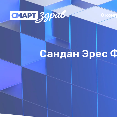
О конг
Сандан Эрес 