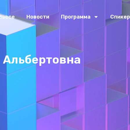
рессе
Новости
Программа
Спике
 Альбертовна