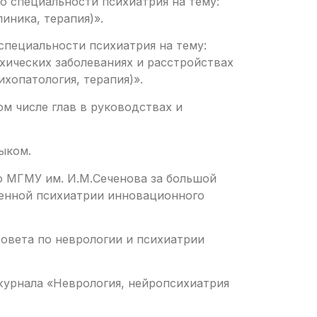
о специальности психиатрия на тему:
иника, терапия)».
специальности психиатрия на тему:
хических заболеваниях и расстройствах
хопатология, терапия)».
ом числе глав в руководствах и
ыком.
го МГМУ им. И.М.Сеченова за большой
венной психиатрии инновационного
совета по неврологии и психиатрии
журнала «Неврология, нейропсихиатрия