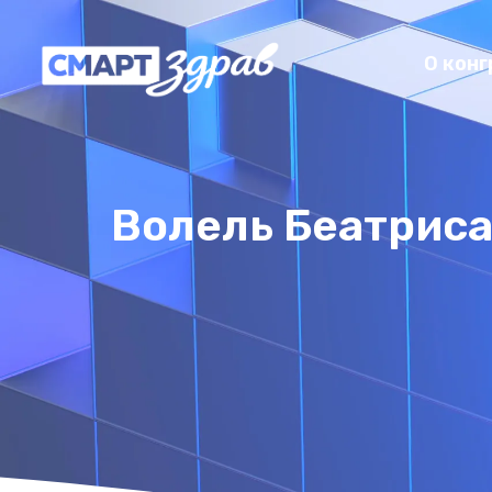
О конг
Волель Беатриса