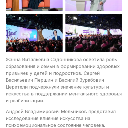
Жанна Витальевна Садонникова осветила роль
образования и семьи в формировании здоровых
привычек у детей и подростков. Сергей
Васильевич Першин и Василий Зурабович
Церетели подчеркнули значение культуры и
искусства в поддержании ментального здоровья
и реабилитации.
Андрей Владимирович Мельников представил
исследования влияния искусства на
психоэмоциональное состояние человека.